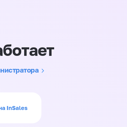
аботает
инистратора
на InSales