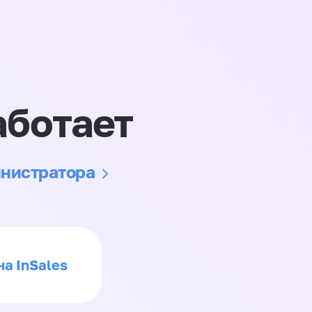
аботает
инистратора
на InSales