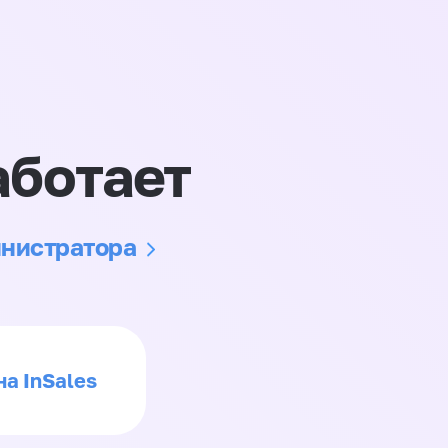
аботает
инистратора
на InSales