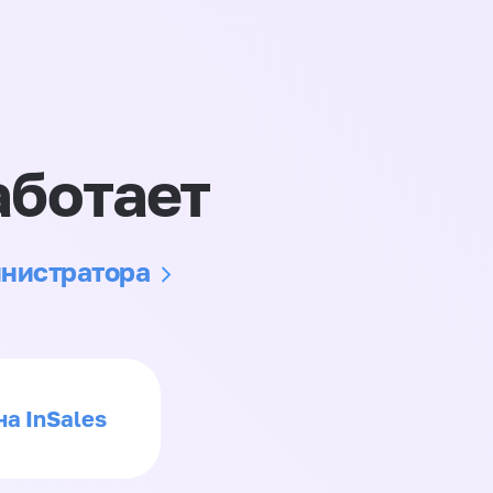
аботает
инистратора
на InSales