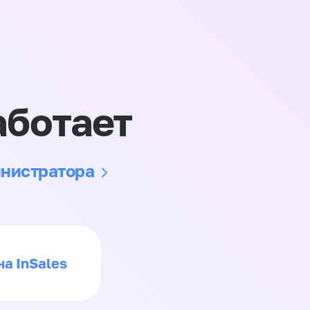
аботает
инистратора
на InSales