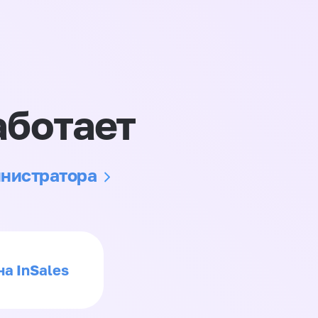
аботает
инистратора
на InSales