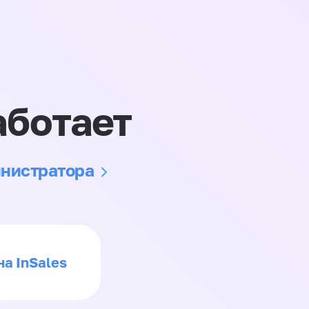
аботает
инистратора
на InSales